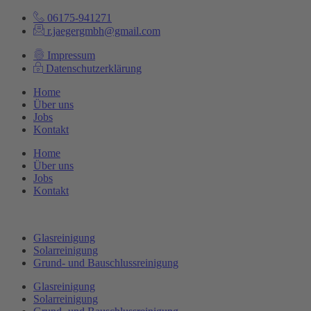
Zum
06175-941271
Inhalt
r.jaegergmbh@gmail.com
springen
Impressum
Datenschutzerklärung
Home
Über uns
Jobs
Kontakt
Home
Über uns
Jobs
Kontakt
Glasreinigung
Solarreinigung
Grund- und Bauschlussreinigung
Glasreinigung
Solarreinigung