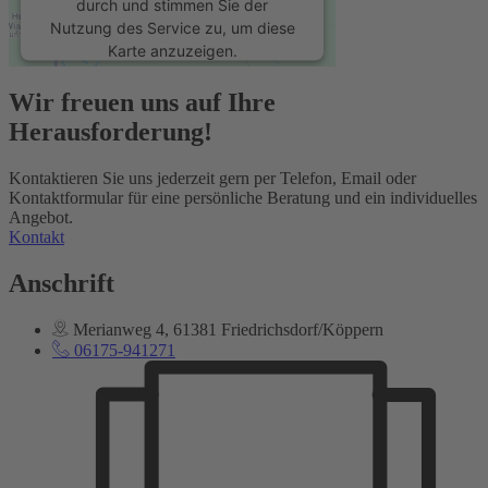
durch und stimmen Sie der
Nutzung des Service zu, um diese
Karte anzuzeigen.
Wir freuen uns auf Ihre
Mehr Informationen
Herausforderung!
Akzeptieren
Kontaktieren Sie uns jederzeit gern per Telefon, Email oder
Kontaktformular für eine persönliche Beratung und ein individuelles
powered by
Usercentrics Consent
Angebot.
Management Platform
&
eRecht24
Kontakt
Anschrift
Merianweg 4, 61381 Friedrichsdorf/Köppern
06175-941271